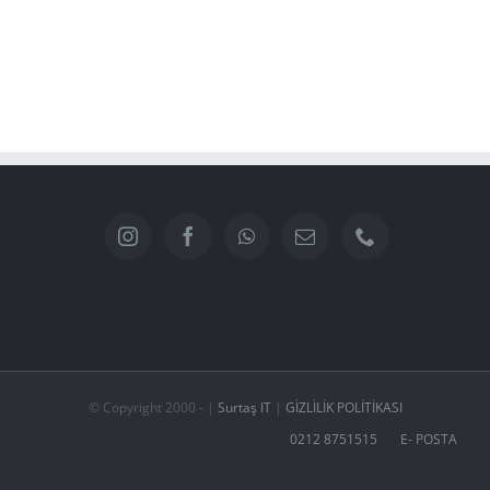
© Copyright 2000 -
|
Surtaş IT
|
GIZLILIK POLITIKASI
0212 8751515
E- POSTA