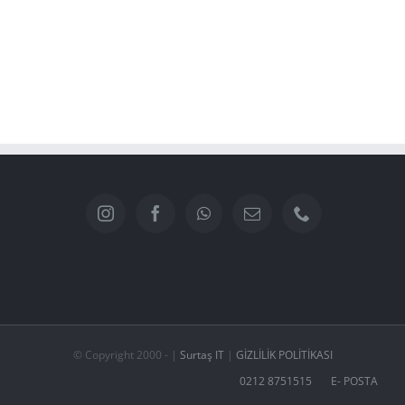
© Copyright 2000 -
|
Surtaş IT
|
GIZLILIK POLITIKASI
0212 8751515
E- POSTA